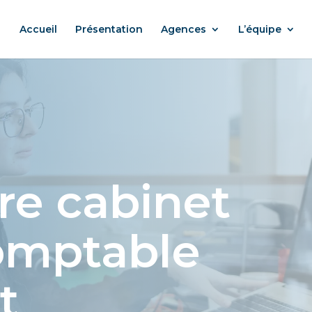
Accueil
Présentation
Agences
L’équipe
re cabinet
omptable
t