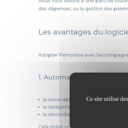
Nous vous aidons à tirer parti de toute
des dépenses, ou la gestion des paieme
Les avantages du logici
Adopter Pennylane avec l’accompagneme
1. Automatisation des tâch
Ce site utilise d
la saisie des factures,
la catégorisation des dépenses,
la réconciliation bancaire.
Cela réduit non seulement les erreurs