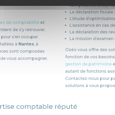
comptabilité analytiqu
La déclaration fiscale ;
L’étude d’optimisation 
les de comptabilité
et
L’assistance en cas de 
vident de s’y retrouver,
La déclaration des reve
pour s’en occuper.
La mission d’examen d
tallées à
Nantes
, à
Ozéo vous offre des so
gences sont composées
fonction de vos besoins
x de vous accompagner.
gestion de patrimoine
e
autant de fonctions ass
Contactez-nous pour par
solutions à vous propos
ertise comptable réputé