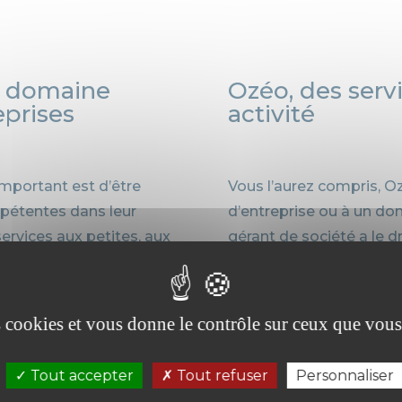
n domaine
Ozéo, des serv
eprises
activité
important est d’être
Vous l’aurez compris, Oz
pétentes dans leur
d’entreprise ou à un dom
ervices aux petites, aux
gérant de société a le 
quel que soit votre
structurer et de dévelop
d’expert-comptable n’est
comprend :
es cookies et vous donne le contrôle sur ceux que vous
La tenue et la révisio
ant),
situation régulière et 
Tout accepter
Tout refuser
Personnaliser
Le conseil en gestion 