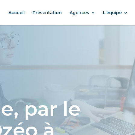
Accueil
Présentation
Agences
L’équipe
, par le
Ozéo à