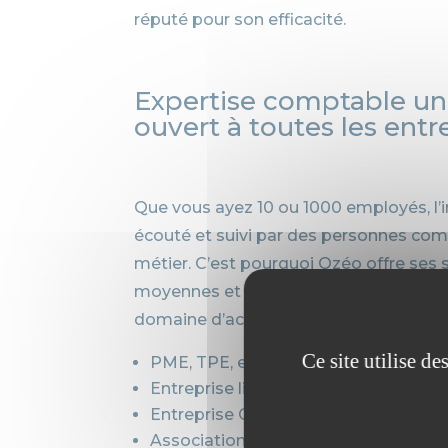
réputé pour son efficacité.
Expertise comptable u
ouvert à toutes les entr
Que vous ayez 10 ou 1000 employés, l’
écouté et suivi par des personnes com
métier. C’est pourquoi Ozéo offre ses s
moyennes et aux grandes entreprises, 
domaine d’activité :
Ce site utilise d
PME, TPE, entreprise du bâtiment,
Entreprise libérale et forestière,
Entreprise CHR (Café, Hôtel, Restaur
Association,