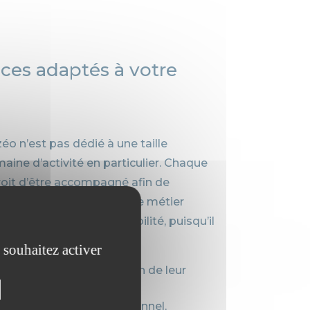
ices adaptés à votre
éo n’est pas dédié à une taille
aine d’activité en particulier. Chaque
droit d’être accompagné afin de
per son projet. En effet, le métier
 pas limité à la comptabilité, puisqu’il
 souhaitez activer
n des comptes, l’évaluation de leur
leur consolidation ;
(tableau de bord, prévisionnel,