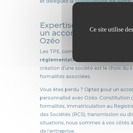
et déléguez la
comptabilité de votre
Expertise fiscale et jur
Ce site utilise d
un accompagnement c
Ozéo
Les TPE, comme toute entreprise, son
réglementation fiscale et juridique
.
création d’une société est le choix du s
formalités associées.
Vous êtes perdu ? Optez pour un ac
personnalisé avec Ozéo. Constitution d
formalités, immatriculation au Regis
des Sociétés (RCS), transmission ou di
situations, nous sommes à vos côtés à
de l’entreprise.