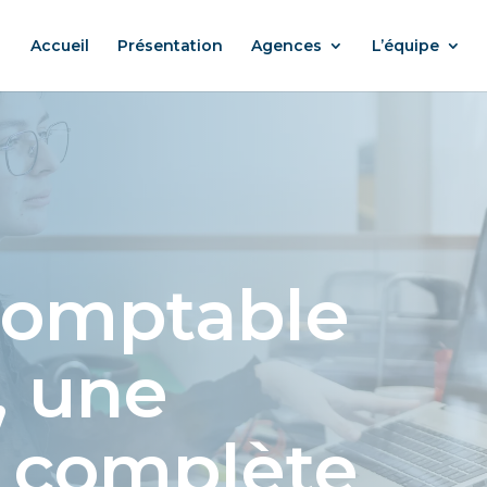
Accueil
Présentation
Agences
L’équipe
comptable
, une
e complète