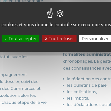
 TPE
en toute sérénité.
idique pour TPE,
Cabinet compta
es cookies et vous donne le contrôle sur ceux que vous
omplet avec
ressources hu
Tout accepter
Tout refuser
Personnaliser
t soumises à une
Même si le nombre d’em
 La première étape de la
formalités administrat
tatut, avec les
chronophages. La gest
des connaissances avec
compagnement
la rédaction des contra
u dossier, suivi des
les bulletins de paie,
tre des Commerces et
les cotisations,
ssolution selon les
les impôts,
 chaque étape de la vie
les déclarations social