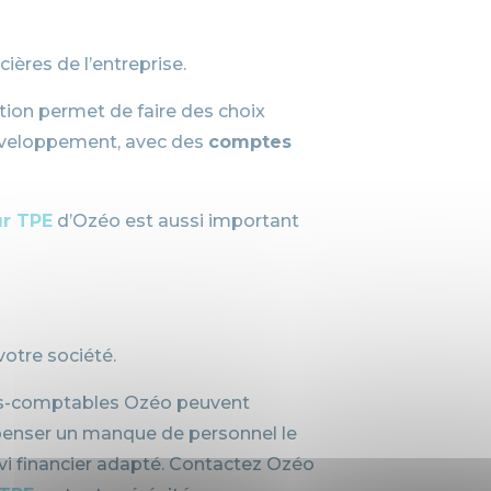
ières de l’entreprise.
ation permet de faire des choix
éveloppement, avec des
comptes
ur TPE
d’Ozéo est aussi important
votre société.
rts-comptables Ozéo peuvent
mpenser un manque de personnel le
vi financier adapté. Contactez Ozéo