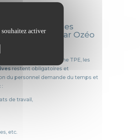
ble pour TPE, les
 souhaitez activer
maines gérées par Ozéo
ployés est limité dans une TPE, les
ives
restent obligatoires et
ion du personnel demande du temps et
 :
ts de travail,
es, etc.