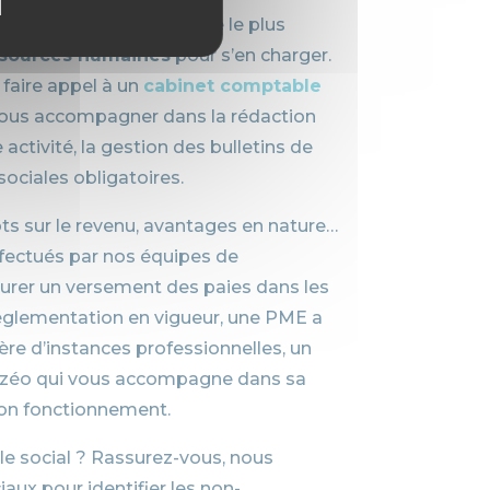
treprise, qui développe le plus
ssources humaines
pour s’en charger.
 faire appel à un
cabinet comptable
vous accompagner dans la rédaction
activité, la gestion des bulletins de
sociales obligatoires.
ôts sur le revenu, avantages en nature…
ffectués par nos équipes de
urer un versement des paies dans les
 réglementation en vigueur, une PME a
ère d’instances professionnelles, un
Ozéo qui vous accompagne dans sa
son fonctionnement.
le social ? Rassurez-vous, nous
iaux pour identifier les non-