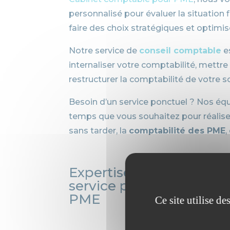
personnalisé pour évaluer la situation f
faire des choix stratégiques et optim
Notre service de
conseil comptable
e
internaliser votre comptabilité, mettr
restructurer la comptabilité de votre so
Besoin d’un service ponctuel ? Nos équ
temps que vous souhaitez pour réaliser
sans tarder, la
comptabilité des PME
,
Expertise fiscale et juri
service proposé par Oz
PME
Ce site utilise d