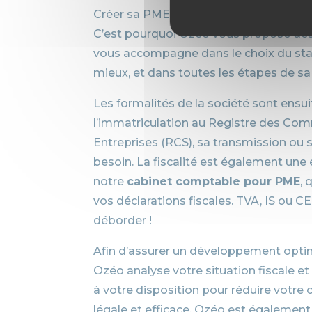
Créer sa PME peut être une source de str
C’est pourquoi Ozéo vous propose de
vous accompagne dans le choix du stat
mieux, et dans toutes les étapes de sa 
Les formalités de la société sont ensui
l’immatriculation au Registre des Co
Entreprises (RCS), sa transmission ou 
besoin. La fiscalité est également une 
notre
cabinet comptable pour PME
, 
vos déclarations fiscales. TVA, IS ou CE
déborder !
Afin d’assurer un développement optim
Ozéo analyse votre situation fiscale et
à votre disposition pour réduire votre
légale et efficace. Ozéo est également