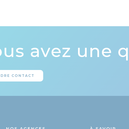
us avez une q
NDRE CONTACT
NOS AGENCES
À SAVOIR