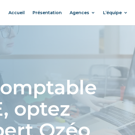
Accueil
Présentation
Agences
L’équipe
comptable
, optez
pert Ozéo