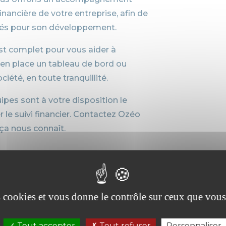
inancière de votre entreprise, afin de
isés pour son développement.
st complet pour vous aider à
e en place un tableau de bord ou
ciété, en toute tranquillité.
ipes sont à votre disposition le
 le suivi financier. Contactez Ozéo
 ça nous connaît.
dique, un
Cabinet compt
éo pour votre
soutien en paie
es cookies et vous donne le contrôle sur ceux que vous
La gestion du personn
Tout accepter
Tout refuser
Personnaliser