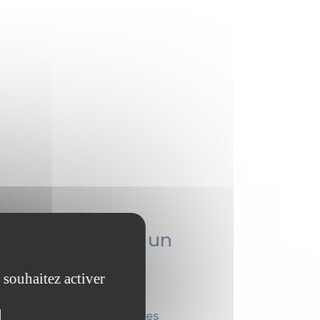
able pour PME, un
 et droit social
 souhaitez activer
el demande du temps et des