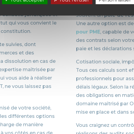
ess, et à juste titre.
compétences pour une en
s
conseils juridiques
et
souvent un
pôle de re
ut qui vous convient le
Une autre option est de
constitution.
pour PME
, capable de 
des contrats selon votre 
te suivies, dont
paie et les déclarations 
mmerces et des
sa dissolution en cas de
Cotisation sociale, imp
expertise maîtrisée par
Tous ces calculs sont e
qui vous aide à réaliser
professionnels pour ass
T, ne vous laissez pas
délais légaux. Selon la
des obligations en mati
domaine maîtrisé par 
isé de votre société,
mise en place et dans 
 les différentes options
 charge de manière
Vous craignez un contrô
 à vos côtés en cas de
réalisons des audits soc